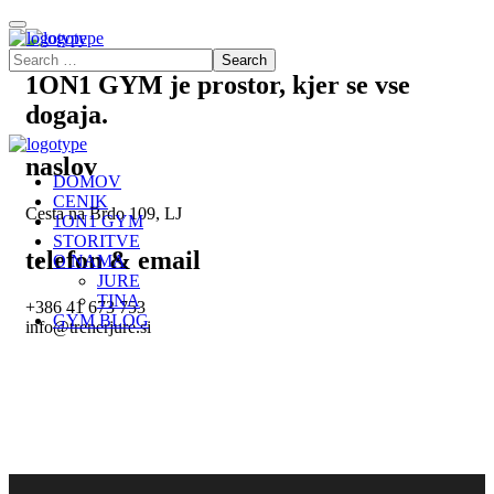
1ON1 GYM je prostor, kjer se vse
dogaja.
naslov
DOMOV
CENIK
Cesta na Brdo 109, LJ
1ON1 GYM
STORITVE
telefon & email
O NAMA
JURE
TINA
+386 41 673 753
GYM BLOG
info@trenerjure.si