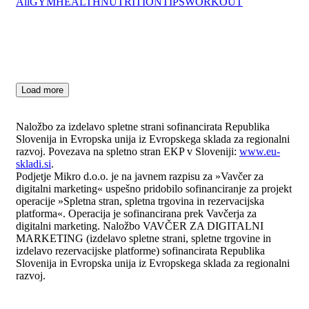
All
GYM
HEALTH
NUTRITION
TIPS
WORKOUT
Load more
Naložbo za izdelavo spletne strani sofinancirata Republika
Slovenija in Evropska unija iz Evropskega sklada za regionalni
razvoj. Povezava na spletno stran EKP v Sloveniji:
www.eu-
skladi.si
.
Podjetje Mikro d.o.o. je na javnem razpisu za »Vavčer za
digitalni marketing« uspešno pridobilo sofinanciranje za projekt
operacije »Spletna stran, spletna trgovina in rezervacijska
platforma«. Operacija je sofinancirana prek Vavčerja za
digitalni marketing. Naložbo VAVČER ZA DIGITALNI
MARKETING (izdelavo spletne strani, spletne trgovine in
izdelavo rezervacijske platforme) sofinancirata Republika
Slovenija in Evropska unija iz Evropskega sklada za regionalni
razvoj.