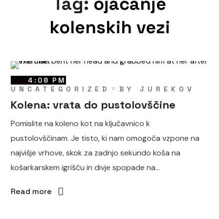
Tag:
ojačanje
kolenskih vezi
4:08 PM
UNCATEGORIZED
BY
JUREKOV
Kolena: vrata do pustolovščine
Pomislite na koleno kot na ključavnico k
pustolovščinam. Je tisto, ki nam omogoča vzpone na
najvišje vrhove, skok za zadnjo sekundo koša na
košarkarskem igrišču in divje spopade na...
Read more