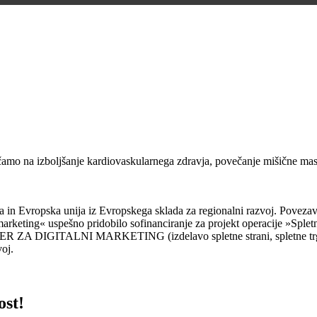
očamo na izboljšanje kardiovaskularnega zdravja, povečanje mišične mas
ja in Evropska unija iz Evropskega sklada za regionalni razvoj. Poveza
arketing« uspešno pridobilo sofinanciranje za projekt operacije »Spletna
ČER ZA DIGITALNI MARKETING (izdelavo spletne strani, spletne trgovi
oj.
ost!