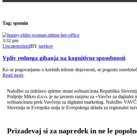
Tag:
spomin
3:32 pm
Uncategorized
BY
jurekov
Vpliv rednega gibanja na kognitivne sposobnosti
Ko se pogovarjamo o koristih telesne dejavnosti, se pogosto osredot
Read more
Naložbo za izdelavo spletne strani sofinancirata Republika Sloveni
Podjetje Mikro d.o.o. je na javnem razpisu za »Vavčer za digitalni m
sofinancirana prek Vavčerja za digitalni marketing. Naložbo VAV
Slovenija in Evropska unija iz Evropskega sklada za regionalni razv
Prizadevaj si za napredek in ne le popoln